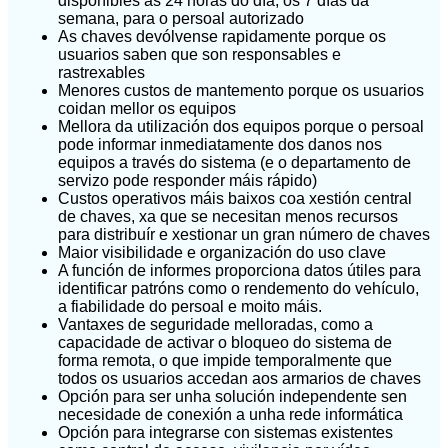
dispoñibles as 24 horas do día, os 7 días da
semana, para o persoal autorizado
As chaves devólvense rapidamente porque os
usuarios saben que son responsables e
rastrexables
Menores custos de mantemento porque os usuarios
coidan mellor os equipos
Mellora da utilización dos equipos porque o persoal
pode informar inmediatamente dos danos nos
equipos a través do sistema (e o departamento de
servizo pode responder máis rápido)
Custos operativos máis baixos coa xestión central
de chaves, xa que se necesitan menos recursos
para distribuír e xestionar un gran número de chaves
Maior visibilidade e organización do uso clave
A función de informes proporciona datos útiles para
identificar patróns como o rendemento do vehículo,
a fiabilidade do persoal e moito máis.
Vantaxes de seguridade melloradas, como a
capacidade de activar o bloqueo do sistema de
forma remota, o que impide temporalmente que
todos os usuarios accedan aos armarios de chaves
Opción para ser unha solución independente sen
necesidade de conexión a unha rede informática
Opción para integrarse con sistemas existentes