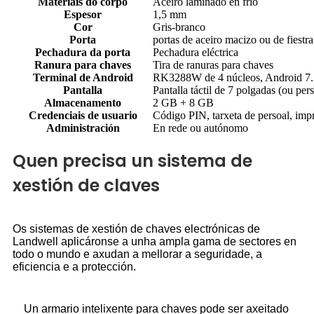
Materiais do corpo
Aceiro laminado en frío
Espesor
1,5 mm
Cor
Gris-branco
Porta
portas de aceiro macizo ou de fiestra
Pechadura da porta
Pechadura eléctrica
Ranura para chaves
Tira de ranuras para chaves
Terminal de Android
RK3288W de 4 núcleos, Android 7.
Pantalla
Pantalla táctil de 7 polgadas (ou per
Almacenamento
2 GB + 8 GB
Credenciais de usuario
Código PIN, tarxeta de persoal, impre
Administración
En rede ou autónomo
Quen precisa un sistema de
xestión de claves
Os sistemas de xestión de chaves electrónicas de
Landwell aplicáronse a unha ampla gama de sectores en
todo o mundo e axudan a mellorar a seguridade, a
eficiencia e a protección.
Un armario intelixente para chaves pode ser axeitado