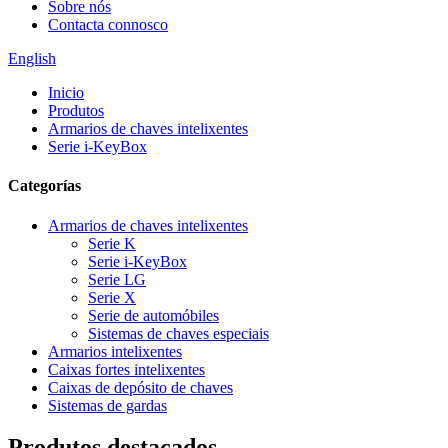
Sobre nós
Contacta connosco
English
Inicio
Produtos
Armarios de chaves intelixentes
Serie i-KeyBox
Categorías
Armarios de chaves intelixentes
Serie K
Serie i-KeyBox
Serie LG
Serie X
Serie de automóbiles
Sistemas de chaves especiais
Armarios intelixentes
Caixas fortes intelixentes
Caixas de depósito de chaves
Sistemas de gardas
Produtos destacados