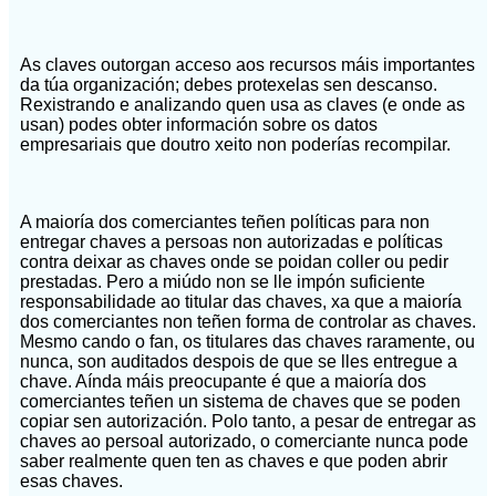
As claves outorgan acceso aos recursos máis importantes
da túa organización; debes protexelas sen descanso.
Rexistrando e analizando quen usa as claves (e onde as
usan) podes obter información sobre os datos
empresariais que doutro xeito non poderías recompilar.
A maioría dos comerciantes teñen políticas para non
entregar chaves a persoas non autorizadas e políticas
contra deixar as chaves onde se poidan coller ou pedir
prestadas. Pero a miúdo non se lle impón suficiente
responsabilidade ao titular das chaves, xa que a maioría
dos comerciantes non teñen forma de controlar as chaves.
Mesmo cando o fan, os titulares das chaves raramente, ou
nunca, son auditados despois de que se lles entregue a
chave. Aínda máis preocupante é que a maioría dos
comerciantes teñen un sistema de chaves que se poden
copiar sen autorización. Polo tanto, a pesar de entregar as
chaves ao persoal autorizado, o comerciante nunca pode
saber realmente quen ten as chaves e que poden abrir
esas chaves.