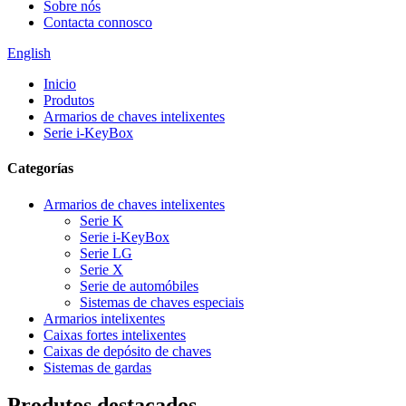
Sobre nós
Contacta connosco
English
Inicio
Produtos
Armarios de chaves intelixentes
Serie i-KeyBox
Categorías
Armarios de chaves intelixentes
Serie K
Serie i-KeyBox
Serie LG
Serie X
Serie de automóbiles
Sistemas de chaves especiais
Armarios intelixentes
Caixas fortes intelixentes
Caixas de depósito de chaves
Sistemas de gardas
Produtos destacados