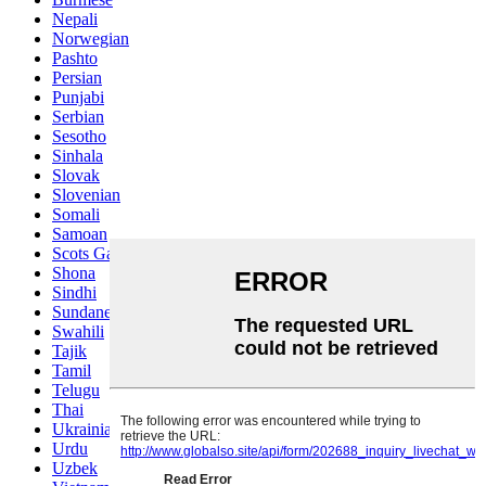
Nepali
Norwegian
Pashto
Persian
Punjabi
Serbian
Sesotho
Sinhala
Slovak
Slovenian
Somali
Samoan
Scots Gaelic
Shona
Sindhi
Sundanese
Swahili
Tajik
Tamil
Telugu
Thai
Ukrainian
Urdu
Uzbek