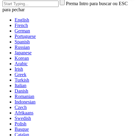
Prema Intro para buscar ou ESC
para pechar
English
French
German
Portuguese
Spanish
Russian
Japanese
Korean
Arabic
Irish
Greek
Turkish
Italian
Danish
Romanian
Indonesian
Czech
Afrikaans
Swedish
Polish
Basque
Catalan