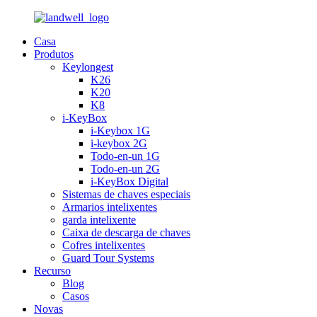
Casa
Produtos
Keylongest
K26
K20
K8
i-KeyBox
i-Keybox 1G
i-keybox 2G
Todo-en-un 1G
Todo-en-un 2G
i-KeyBox Digital
Sistemas de chaves especiais
Armarios intelixentes
garda intelixente
Caixa de descarga de chaves
Cofres intelixentes
Guard Tour Systems
Recurso
Blog
Casos
Novas