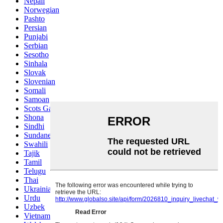
Nepali
Norwegian
Pashto
Persian
Punjabi
Serbian
Sesotho
Sinhala
Slovak
Slovenian
Somali
Samoan
Scots Gaelic
Shona
Sindhi
Sundanese
Swahili
Tajik
Tamil
Telugu
Thai
Ukrainian
Urdu
Uzbek
Vietnamese