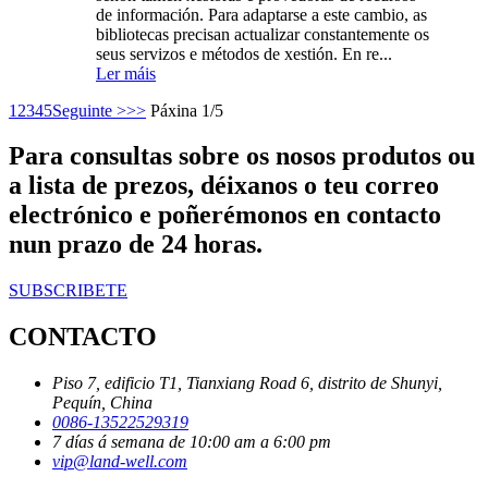
de información. Para adaptarse a este cambio, as
bibliotecas precisan actualizar constantemente os
seus servizos e métodos de xestión. En re...
Ler máis
1
2
3
4
5
Seguinte >
>>
Páxina 1/5
Para consultas sobre os nosos produtos ou
a lista de prezos, déixanos o teu correo
electrónico e poñerémonos en contacto
nun prazo de 24 horas.
SUBSCRIBETE
CONTACTO
Piso 7, edificio T1, Tianxiang Road 6, distrito de Shunyi,
Pequín, China
0086-13522529319
7 días á semana de 10:00 am a 6:00 pm
vip@land-well.com