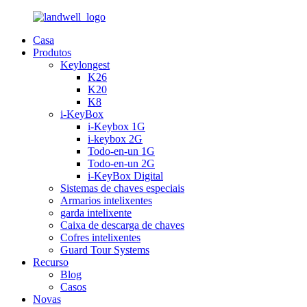
Casa
Produtos
Keylongest
K26
K20
K8
i-KeyBox
i-Keybox 1G
i-keybox 2G
Todo-en-un 1G
Todo-en-un 2G
i-KeyBox Digital
Sistemas de chaves especiais
Armarios intelixentes
garda intelixente
Caixa de descarga de chaves
Cofres intelixentes
Guard Tour Systems
Recurso
Blog
Casos
Novas