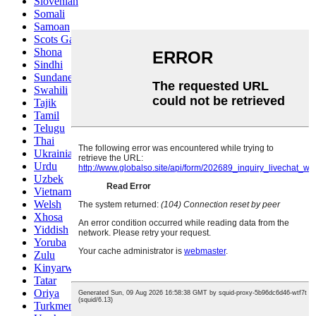
Slovenian
Somali
Samoan
Scots Gaelic
Shona
Sindhi
Sundanese
Swahili
Tajik
Tamil
Telugu
Thai
Ukrainian
Urdu
Uzbek
Vietnamese
Welsh
Xhosa
Yiddish
Yoruba
Zulu
Kinyarwanda
Tatar
Oriya
Turkmen