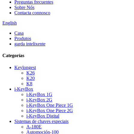
Preguntas frecuentes
Sobre Nós
Contacta connosco
English
Casa
Produtos
garda intelixente
Categorías
Keylongest
K26
K20
K8
i-KeyBox
i-KeyBox 1G
i-KeyBox 2G
i-KeyBox One Piece 1G
i-KeyBox One Piece 2G
i-KeyBox Digital
Sistemas de chaves especiais
A-180E
Automoción-100