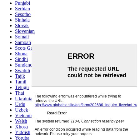
Punjabi
Serbian
Sesotho
Sinhala
Slovak
Slovenian
Somali
Samoan
Scots Gaelic
Shona
Sindhi
Sundanese
Swahili
Tajik
Tamil
Telugu
Thai
Ukrainian
Urdu
Uzbek
Vietnamese
Welsh
Xhosa
Yiddish
Yoruba