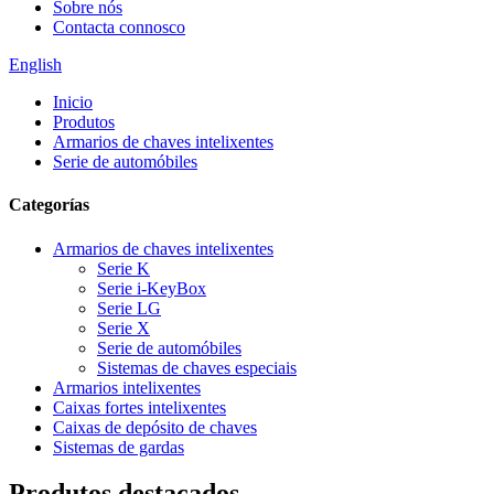
Sobre nós
Contacta connosco
English
Inicio
Produtos
Armarios de chaves intelixentes
Serie de automóbiles
Categorías
Armarios de chaves intelixentes
Serie K
Serie i-KeyBox
Serie LG
Serie X
Serie de automóbiles
Sistemas de chaves especiais
Armarios intelixentes
Caixas fortes intelixentes
Caixas de depósito de chaves
Sistemas de gardas
Produtos destacados